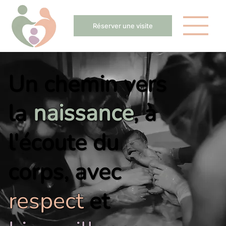
Réserver une visite
Un chemin vers
la
naissance
,
à
l'écoute
du
corps,
avec
respect
et