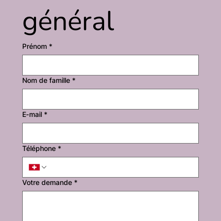
général
Prénom
*
Nom de famille
*
E‑mail
*
Téléphone
*
Votre demande
*