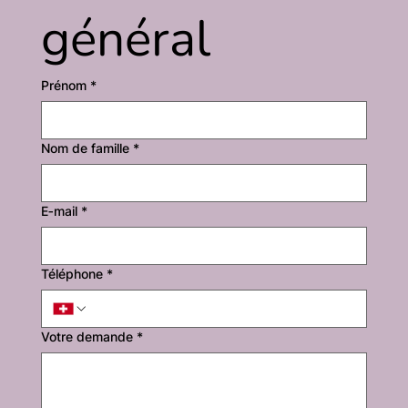
général
Prénom
*
Nom de famille
*
E‑mail
*
Téléphone
*
Votre demande
*