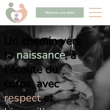
Réserver une visite
Un chemin vers
la
naissance
,
à
l'écoute
du
corps,
avec
respect
et