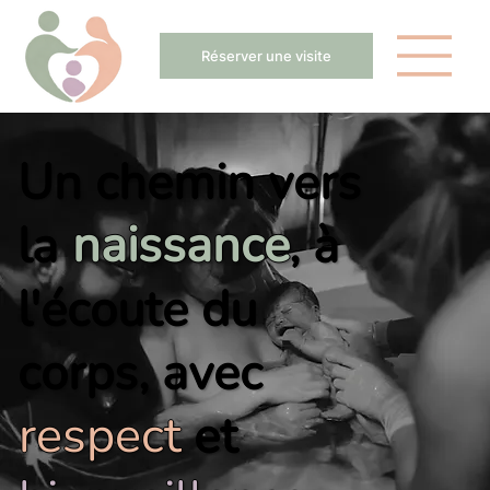
Réserver une visite
Un chemin vers
la
naissance
,
à
l'écoute
du
corps,
avec
respect
et