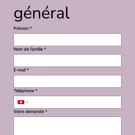
général
Prénom
*
Nom de famille
*
E‑mail
*
Téléphone
*
Votre demande
*