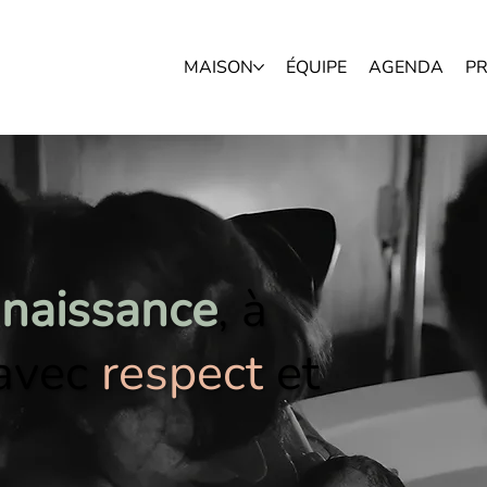
MAISON
ÉQUIPE
AGENDA
P
naissance
,
à
avec
respect
et