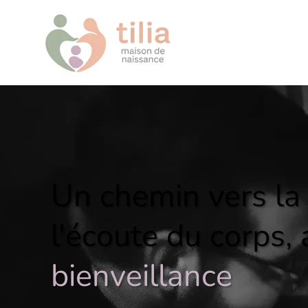
Un chemin vers la
l'écoute
du corps,
bienveillance