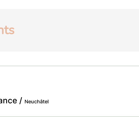
nts
sance
/
Neuchâtel