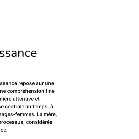
issance
issance repose sur une
 une compréhension fine
ière attentive et
e centrale au temps, à
es sages-femmes. La mère,
u processus, considérés
nce.