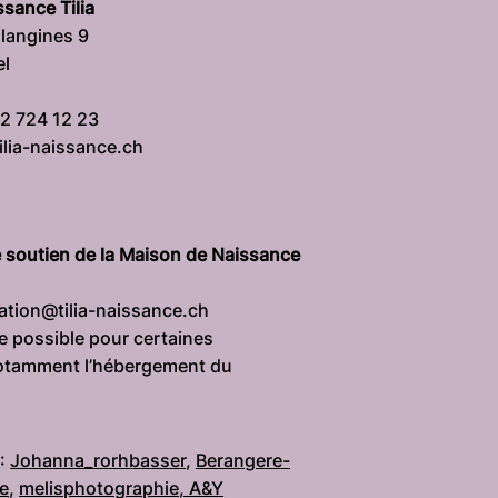
sance Tilia
langines 9
el
32 724 12 23
tilia-naissance.ch
 soutien de la Maison de Naissance
iation@tilia-naissance.ch
re possible pour certaines
notamment l’hébergement du
 :
Johanna_rorhbasser
,
Berangere-
e
,
melisphotographie, A&Y