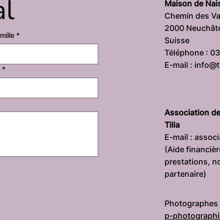
al
Maison de Nais
Chemin des Va
2000 Neuchât
mille
*
Suisse
Téléphone : 0
E-mail : info@
*
Association de
Tilia
E-mail : assoc
(Aide financiè
prestations, 
partenaire)
Photographes
p-photographi