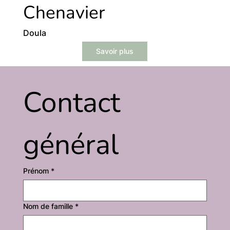
Chenavier
Doula
Savoir plus
Contact 
général
Prénom
*
Nom de famille
*